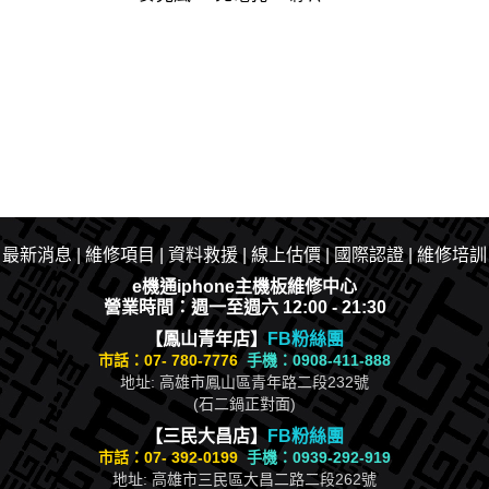
|
最新消息
|​
維修項目
|
資料救援
|
線上估價
|
國際認證
|
維修培訓
e機通iphone主機板維修中心
營業時間：週一至週六 12:00 - 21:30
【鳳山青年店】
FB粉絲團
市話：
07- 780-7776
手機：0908-411-888
地址: 高雄市鳳山區青年路二段232號
(石二鍋正對面)
【三民大昌店】
FB粉絲團
市話：
07- 392-0199
手機：0939-292-919
地址: 高雄市三民區大昌二路二段262號