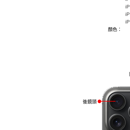
iP
iP
i
顏色：
後鏡頭