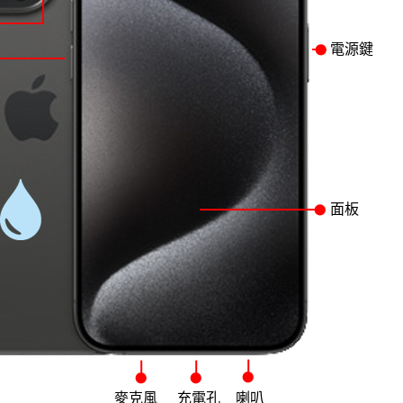
電源鍵
面板
麥克風
充電孔
喇叭