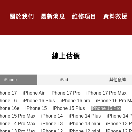
關於我們
最新消息
維修項目
資料救援
線上估價
iPhone
iPad
其他廠牌
Phone 17
iPhone Air
iPhone 17 Pro
iPhone 17 Pro Max
Phone 16
iPhone 16 Plus
iPhone 16 pro
iPhone 16 Pro M
Phone 16e
iPhone 15
iPhone 15 Plus
iPhone 15 Pro
hone 15 Pro Max
iPhone 14
iPhone 14 Plus
iPhone 14 
hone 14 Pro Max
iPhone 13
iPhone 13 mini
iPhone 13 P
hone 13 Pro Max
iPhone 12
iPhone 12 mini
iPhone 12 P