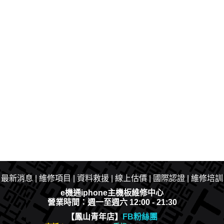
|
最新消息
|​
維修項目
|
資料救援
|
線上估價
|
國際認證
|
維修培訓
e機通iphone主機板維修中心
營業時間：週一至週六 12:00 - 21:30
【鳳山青年店】
FB粉絲團