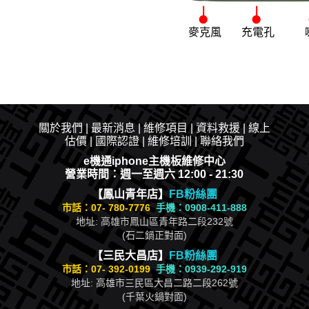
麥克風
充電孔
關於我們
|
最新消息
|​
維修項目
|
資料救援
|
線上
估價
|
國際認證
|
維修培訓
|
聯絡我們
e機通iphone主機板維修中心
營業時間：週一至週六 12:00 - 21:30
【鳳山青年店】
FB粉絲團
市話：
07- 780-7776
手機：0908-411-888
地址: 高雄市鳳山區青年路二段232號
(石二鍋正對面)
【三民大昌店】
FB粉絲團
市話：
07- 392-0199
手機：0939-292-919
地址: 高雄市三民區大昌二路二段262號
(千葉火鍋對面)