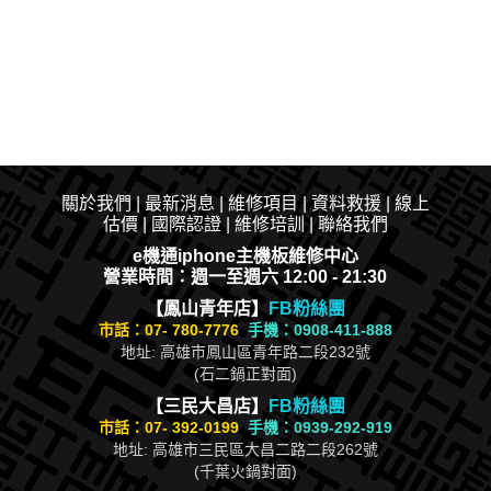
關於我們
|
最新消息
|​
維修項目
|
資料救援
|
線上
估價
|
國際認證
|
維修培訓
|
聯絡我們
e機通iphone主機板維修中心
營業時間：週一至週六 12:00 - 21:30
【鳳山青年店】
FB粉絲團
市話：
07- 780-7776
手機：0908-411-888
地址: 高雄市鳳山區青年路二段232號
(石二鍋正對面)
【三民大昌店】
FB粉絲團
市話：
07- 392-0199
手機：0939-292-919
地址: 高雄市三民區大昌二路二段262號
(千葉火鍋對面)