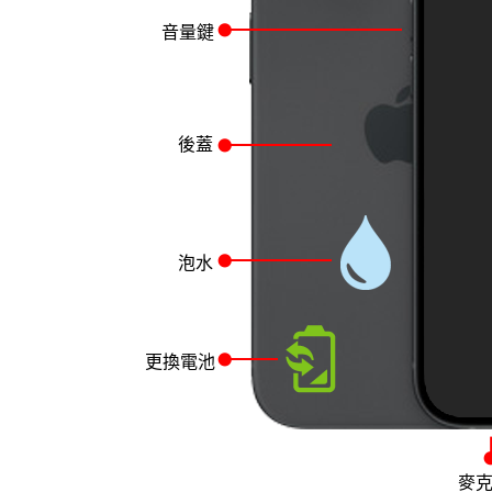
音量鍵
後蓋
泡水
更換電池
麥