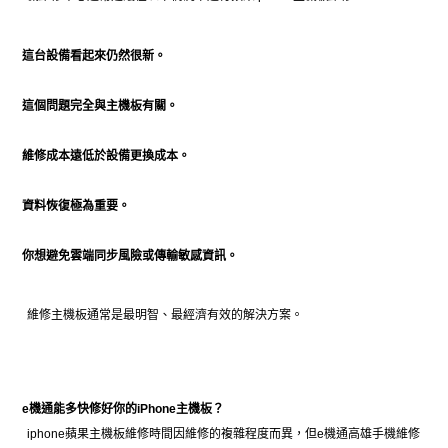
這台設備看起來仍然很新。
這個問題完全與主機板有關。
維修成本遠低於設備更換成本。
資料恢復極為重要。
你想避免雲端同步風險或傳輸敏感資訊。
維修主機板通常是最明智、最經濟有效的解決方案。
e機通能多快修好你的iPhone主機板？
iphone蘋果主機板維修時間因維修的複雜程度而異，但e機通高雄手機維修