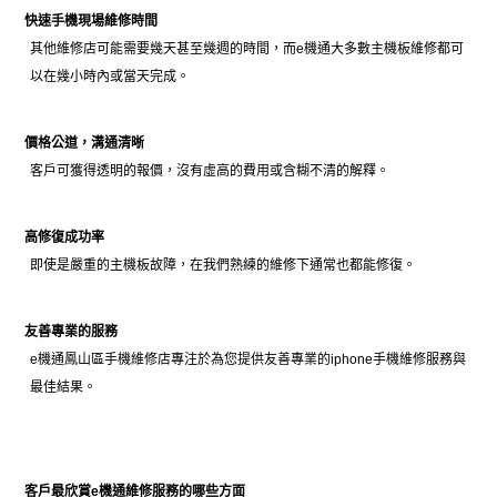
快速手機現場維修時間
其他維修店可能需要幾天甚至幾週的時間，而e機通大多數主機板維修都可
以在幾小時內或當天完成。
價格公道，溝通清晰
客戶可獲得透明的報價，沒有虛高的費用或含糊不清的解釋。
高修復成功率
即使是嚴重的主機板故障，在我們熟練的維修下通常也都能修復。
友善專業的服務
e機通鳳山區手機維修店專注於為您提供友善專業的iphone手機維修服務與
最佳結果。
客戶最欣賞e機通維修服務的哪些方面