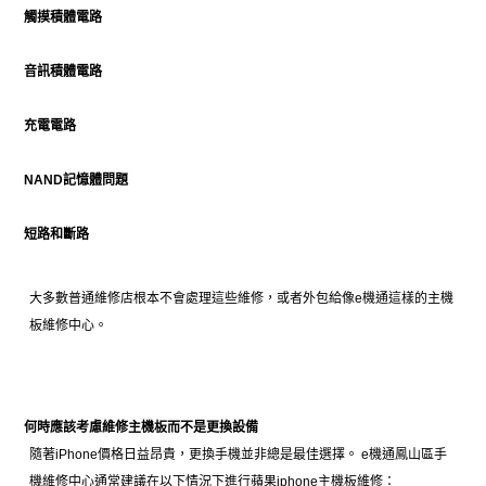
觸摸積體電路
音訊積體電路
充電電路
NAND記憶體問題
短路和斷路
大多數普通維修店根本不會處理這些維修，或者外包給像e機通這樣的主機
板維修中心。
何時應該考慮維修主機板而不是更換設備
隨著iPhone價格日益昂貴，更換手機並非總是最佳選擇。 e機通鳳山區手
機維修中心通常建議在以下情況下進行蘋果iphone主機板維修：