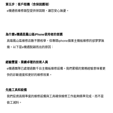
第五步：客戶取機（含保固選項）
e機通依維修類型提供保固期，讓您安心無憂。
為什麼e機通是鳳山區iPhone使用者的首選
高雄鳳山區維修店數不勝枚舉，但專精iphone蘋果主機板維修的卻寥寥無
幾。以下是e機通脫穎而出的原因：
經驗豐富、業績卓著的技術人員
e機通團隊已處理過數千台主機板維修設備。我們累積的實務經驗意味著更
快的診斷速度和更好的維修效果。
先進工具和設備
我們投資高精準度的維修設備與工具確保
維修工作能夠精準完成，而不是
偷工減料。