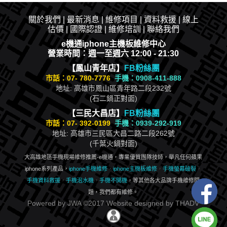
關於我們
|
最新消息
|​
維修項目
|
資料救援
|
線上
估價
|
國際認證
|
維修培訓
|
聯絡我們
e機通iphone主機板維修中心
營業時間：週一至週六 12:00 - 21:30
【鳳山青年店】
FB粉絲團
市話：
07- 780-7776
手機：0908-411-888
地址: 高雄市鳳山區青年路二段232號
(石二鍋正對面)
【三民大昌店】
FB粉絲團
市話：
07- 392-0199
手機：0939-292-919
地址: 高雄市三民區大昌二路二段262號
(千葉火鍋對面)
大高雄地區手機現場維修推薦-e機通，專業優質團隊技師，舉凡任何蘋果
iphone系列產品，
iphone手機維修
，
iphone主機板維修
，
手機螢幕破裂
，
手機資料救援
，
手機泡水機
，
手機不開機
，等其他各大品牌手機維修問
題，我們都有維修。
Powered by
JWA
©2017 Website designed by
THADV