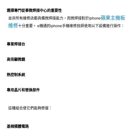
選擇專門從事微焊接中心的重要性
蘋果主機板
並非所有維修店都具備微焊接能力，而微焊接對於iphone
維修
十分重要。 e機通的iphone手機維修技師使用以下設備進行操作：
專業焊接台
高倍顯微鏡
熱控制系統
專用晶片和替換部件
這種組合使它們能夠修復：
基頻積體電路