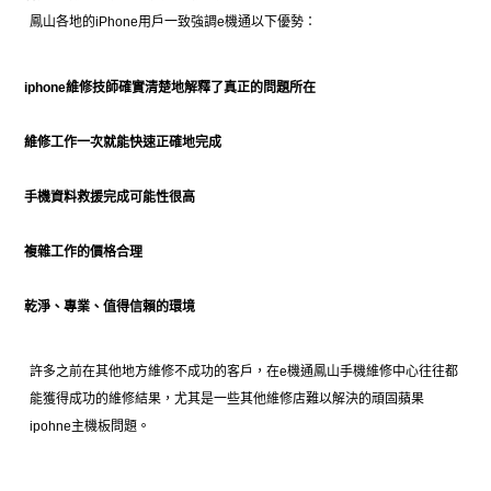
鳳山各地的iPhone用戶一致強調e機通以下優勢：
iphone維修技師確實清楚地解釋了真正的問題所在
維修工作一次就能快速正確地完成
手機資料救援完成可能性很高
複雜工作的價格合理
乾淨、專業、值得信賴的環境
許多之前在其他地方維修不成功的客戶，在e機通鳳山手機維修中心往往都
能獲得成功的維修結果，尤其是一些其他維修店難以解決的頑固蘋果
ipohne主機板問題。