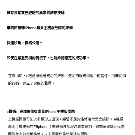
擁有多年實務經驗的高素質維修技師
專精於複雜iPhone蘋果主機板故障的維修
快速診斷，價格公道。
即使在嚴重受損的情況下，也能維持穩定的成功率。
在鳳山區，e機通憑藉著成功的維修、透明的服務和客戶的信任，而非花俏
的行銷，建立了良好的聲譽。
e機通可高精度修復常見iPhone主機板問題
主機板問題可能以多種形式出現，經驗不足的維修店常常會誤診。 e機通
鳳山手機維修店的iphone手機維修技師經過專業培訓，能夠準確識別這些
問題並有效率地維修。以下是我們最常解決的問題：