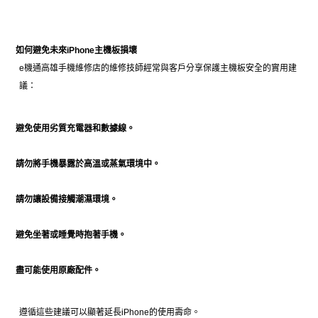
如何避免未來iPhone主機板損壞
e機通高雄手機維修店的維修技師經常與客戶分享保護主機板安全的實用建
議：
避免使用劣質充電器和數據線。
請勿將手機暴露於高溫或蒸氣環境中。
請勿讓設備接觸潮濕環境。
避免坐著或睡覺時抱著手機。
盡可能使用原廠配件。
遵循這些建議可以顯著延長iPhone的使用壽命。