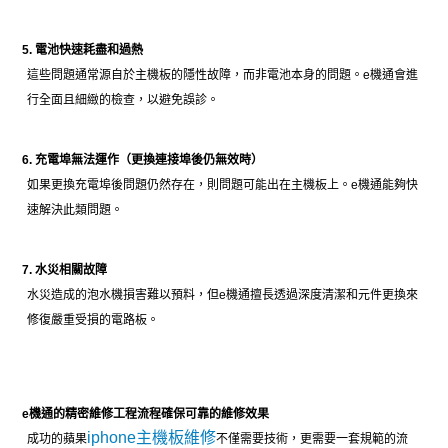
5. 電池快速耗盡和過熱
這些問題通常源自於主機板的隱性故障，而非電池本身的問題。e機通會進
行全面且細緻的檢查，以避免誤診。
6. 充電埠無法運作（更換連接埠後仍無效時）
如果更換充電埠後問題仍然存在，則問題可能出在主機板上。e機通能夠快
速解決此類問題。
7. 水災相關故障
水災造成的泡水機損害難以預料，但e機通擅長透過深度清潔和元件更換來
修復嚴重受損的電路板。
e機通的精密維修工程流程確保可靠的維修效果
iphone主機板維修
成功的蘋果
不僅需要技術，更需要一套規範的流