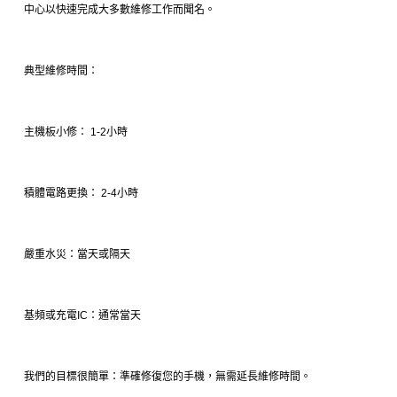
中心以快速完成大多數維修工作而聞名。
典型維修時間：
主機板小修： 1-2小時
積體電路更換： 2-4小時
嚴重水災：當天或隔天
基頻或充電IC：通常當天
我們的目標很簡單：準確修復您的手機，無需延長維修時間。