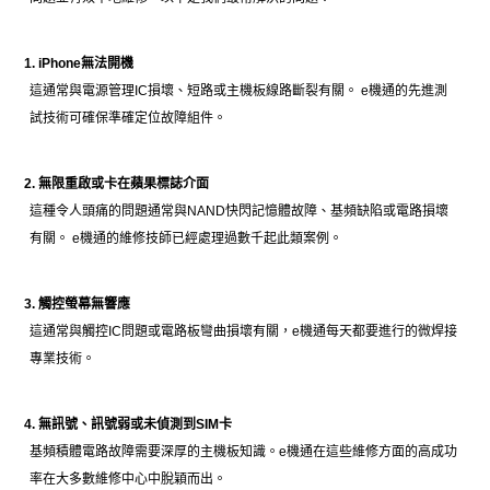
1. iPhone無法開機
這通常與電源管理IC損壞、短路或主機板線路斷裂有關。 e機通的先進測
試技術可確保準確定位故障組件。
2. 無限重啟或卡在蘋果標誌介面
這種令人頭痛的問題通常與NAND快閃記憶體故障、基頻缺陷或電路損壞
有關。 e機通的維修技師已經處理過數千起此類案例。
3. 觸控螢幕無響應
這通常與觸控IC問題或電路板彎曲損壞有關，e機通每天都要進行的微焊接
專業技術。
4. 無訊號、訊號弱或未偵測到SIM卡
基頻積體電路故障需要深厚的主機板知識。e機通在這些維修方面的高成功
率在大多數維修中心中脫穎而出。