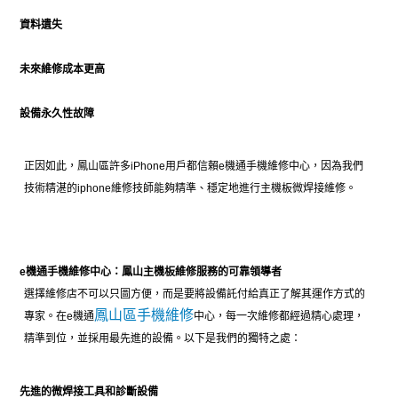
資料遺失
未來維修成本更高
設備永久性故障
正因如此，鳳山區許多iPhone用戶都信賴e機通手機維修中心，因為我們
技術精湛的iphone維修技師能夠精準、穩定地進行主機板微焊接維修。
e機通手機維修中心：鳳山主機板維修服務的可靠領導者
選擇維修店不可以只圖方便，而是要將設備託付給真正了解其運作方式的
鳳山區手機維修
專家。在e機通
中心，每一次維修都經過精心處理，
精準到位，並採用最先進的設備。
以下是我們的獨特之處：
先進的微焊接工具和診斷設備