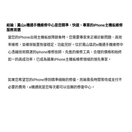
結論：鳳山e機通手機維修中心是您精準、快速、專業的iPhone主機板維修
服務首選
當您的iPhone出現主機板故障跡象時，您需要專家來正確診斷問題、高效
率維修，並確保裝置恢復穩定、功能完好。位於鳳山區的e機通手機維修中
心憑藉技術精湛的iphone維修技師、先進的維修工具、合理的價格和始終
如一的高成功率，已成為蘋果iPhone主機板維修領域的領先專家。
如果您希望您的iPhone得到精準細緻的修復，而無需長時間等待或支付不
必要的費用，e機通就是您每次都可以信賴的修復中心。