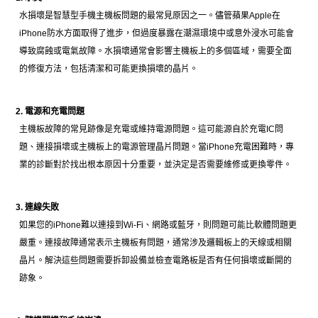
水損壞是智慧型手機主機板問題的最常見原因之一。儘管蘋果Apple在
iPhone防水方面取得了進步，但過度暴露在潮濕環境中或意外浸水可能會
導致腐蝕或電氣故障。水損壞通常會影響主機板上的多個區域，需要全面
的修復方法，包括清潔和可能更換損壞的晶片。
2. 電源和充電問題
主機板故障的常見跡像是充電或維持電源問題。這可能源自於充電IC問
題、連接損壞或主機板上的電源管理晶片問題。當iPhone充電困難時，專
業的診斷對於找出根本原因十分重要，並決定是否需要維修或更換零件。
3. 連線失敗
如果您的iPhone難以連接到Wi-Fi、網路或藍牙，則問題可能比軟體問題更
嚴重。連接故障通常表示主機板有問題，通常涉及邏輯板上的天線或相關
晶片。解決這些問題需要拆卸設備並檢查電路板是否有任何損壞或斷開的
跡象。