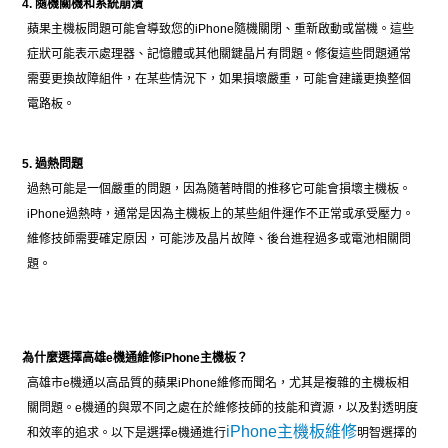
4. 隨機關機和系統崩潰
蘋果主機板問題可能會導致您的iPhone隨機關閉、重新啟動或當機。這些
症狀可能表示處理器、記憶體或其他關鍵晶片有問題。修復這些問題通常
需要更換故障組件，在某些情況下，如果損壞嚴重，可能會建議更換整個
電路板。
5. 過熱問題
過熱可能是一個嚴重的問題，因為隨著時間的推移它可能會損壞主機板。
iPhone過熱時，通常是因為主機板上的某些組件運作不正常或承受壓力。
維修技師需要確定原因，可能涉及晶片故障、後台進程過多或電池相關問
題。
為什麼選擇高雄e機通維修iPhone主機板？
高雄市e機通以高品質的蘋果iPhone維修而聞名，尤其是複雜的主機板相
關問題。e機通的與眾不同之處在於維修技師的技能和資源，以及對透明度
iPhone主機板維修
和效率的追求。以下是選擇e機通進行
明智選擇的