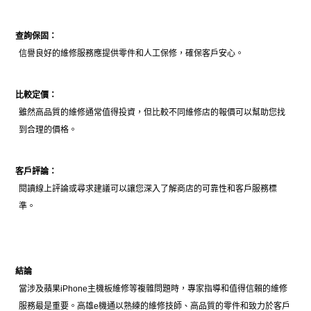
查詢保固：
信譽良好的維修服務應提供零件和人工保修，確保客戶安心。
比較定價：
雖然高品質的維修通常值得投資，但比較不同維修店的報價可以幫助您找
到合理的價格。
客戶評論：
閱讀線上評論或尋求建議可以讓您深入了解商店的可靠性和客戶服務標
準。
結論
當涉及蘋果iPhone主機板維修等複雜問題時，專家指導和值得信賴的維修
服務最是重要。高雄e機通以熟練的維修技師、高品質的零件和致力於客戶