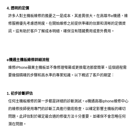
4. 透明的定價
許多人對主機板維修的擔憂之一是成本，其差異很大。在高雄市e機通，維
修服務優先考慮透明度，在開始維修之前提供準確的估算和清晰的定價資
訊。這有助於客戶了解成本明細，確保沒有隱藏費用或意外費用。
e機通主機板維修詳細流程
維修iPhone蘋果主機板並不像修理螢幕或更換電池那麼簡單。這個過程需
要幾個精確的步驟和高水準的專業知識。以下概述了客戶的期望：
1. 初步診斷評估
任何主機板維修的第一步都是詳細的診斷測試。e機通高雄iphone維修中心
的維修技師使用專門的診斷工具進行徹底檢查，以確定影響主機板的確切
問題。此評估對於確定最合適的修復方法十分重要，並確保不會忽略任何
潛在問題。