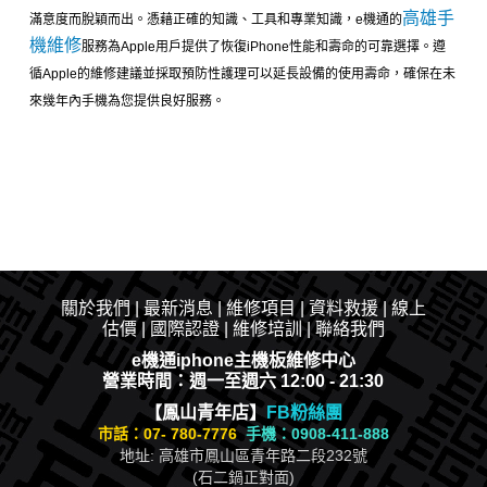
高雄手
滿意度而脫穎而出。憑藉正確的知識、工具和專業知識，e機通的
機維修
服務為Apple用戶提供了恢復iPhone性能和壽命的可靠選擇。遵
循Apple的維修建議並採取預防性護理可以延長設備的使用壽命，確保在未
來幾年內手機為您提供良好服務。
關於我們
|
最新消息
|​
維修項目
|
資料救援
|
線上
估價
|
國際認證
|
維修培訓
|
聯絡我們
e機通iphone主機板維修中心
營業時間：週一至週六 12:00 - 21:30
【鳳山青年店】
FB粉絲團
市話：
07- 780-7776
手機：0908-411-888
地址: 高雄市鳳山區青年路二段232號
(石二鍋正對面)