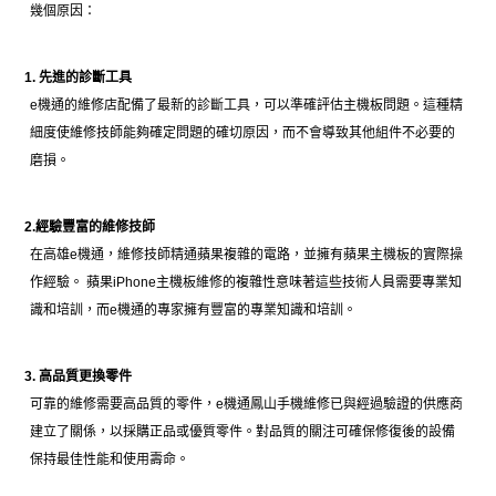
幾個原因：
1. 先進的診斷工具
e機通的維修店配備了最新的診斷工具，可以準確評估主機板問題。這種精
細度使維修技師能夠確定問題的確切原因，而不會導致其他組件不必要的
磨損。
2.經驗豐富的維修技師
在高雄e機通，維修技師精通蘋果複雜的電路，並擁有蘋果主機板的實際操
作經驗。 蘋果iPhone主機板維修的複雜性意味著這些技術人員需要專業知
識和培訓，而e機通的專家擁有豐富的專業知識和培訓。
3. 高品質更換零件
可靠的維修需要高品質的零件，e機通鳳山手機維修已與經過驗證的供應商
建立了關係，以採購正品或優質零件。對品質的關注可確保修復後的設備
保持最佳性能和使用壽命。