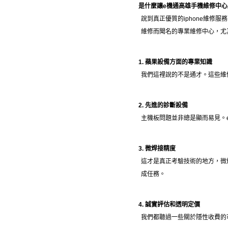
是什麼讓e機通高雄手機維修中
說到真正優質的iphone維修服
維修而聞名的專業維修中心，尤
1. 蘋果設備方面的專業知識
我們這裡說的不是通才。這些維修技
2. 先進的診斷設備
主機板問題並非總是顯而易見。
3. 微焊接精度
這才是真正考驗技術的地方，微
成任務。
4. 誠實評估和透明定價
我們都聽過一些關於隱性收費的