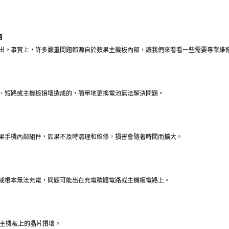
題
出。事實上，許多嚴重問題都源自於蘋果主機板內部，讓我們來看看一些需要專業維
、短路或主機板損壞造成的，簡單地更換電池無法解決問題。
果手機內部組件，如果不及時清理和維修，損害會隨著時間而擴大。
或根本無法充電，問題可能出在充電積體電路或主機板電路上。
ne主機板上的晶片損壞。