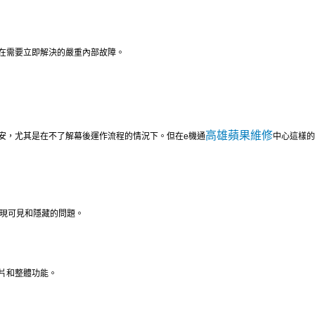
在需要立即解決的嚴重內部故障。
高雄蘋果維修
安，尤其是在不了解幕後運作流程的情況下。但在e機通
中心這樣的
以發現可見和隱藏的問題。
片和整體功能。