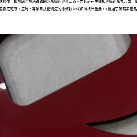
速修復，但卻缺乏解決複雜問題所需的專業知識。尤其是在主機板等級的維修方面，
備徹底報廢。這時，專業且技術精湛的維修技師就顯得格外重要，e機通了解蘋果產