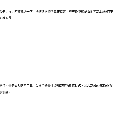
我們先來先明確確認一下主機板級維修的真正意義。與更換螢幕或電池等基本維修不
討論的是：
勝任。他們需要精密工具、先進的診斷技術和深厚的維修技巧。並非高雄的每家維修
寥無幾。