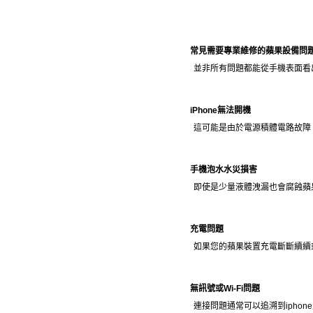
常見需要專業維修的蘋果設備問
並非所有問題都能從手機表面看
iPhone無法開機
這可能是由於電源積體電路故障
手機泡水水災損害
即使是少量液體洩漏也會腐蝕蘋
充電問題
如果您的蘋果裝置充電斷斷續續
無訊號或Wi-Fi問題
連接問題通常可以追溯到ipho