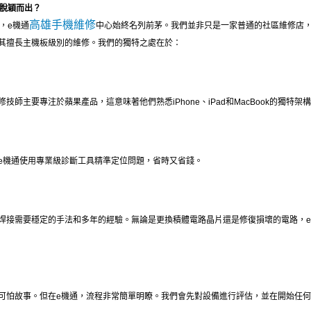
心脫穎而出？
高雄手機維修
務，e機通
中心始終名列前茅。我們並非只是一家普通的社區維修店
其擅長主機板級別的維修。我們
的獨特之處在於：
師主要專注於蘋果產品，這意味著他們熟悉iPhone、iPad和MacBook的獨特架
e機通使用專業級診斷工具精準定位問題，省時又省錢。
焊接需要穩定的手法和多年的經驗。無論是更換積體電路晶片還是修復損壞的電路，
可怕故事。但在e機通，流程非常簡單明瞭。我們會先對設備進行評估，並在開始任