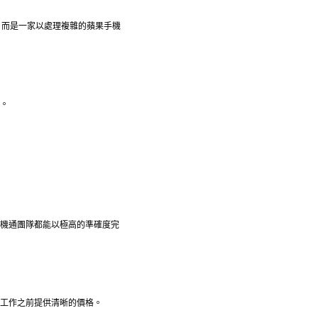
，而是一家以處理複雜的蘋果手機
構。
e機通團隊都能以極高的準確度完
何工作之前提供清晰的價格。