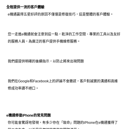
全程提供一流的客戶體驗
e機通贏得五星好評的原因不僅僅是修復技巧，這是整體的客戶體驗。
您一走進e機通就會注意到這一點，乾淨的工作空間、專業的工具以及友好
的服務人員，為廣泛的客戶提供手機維修服務。
我們還提供
明確的後續指示，以防止將來出現問題
我們在Google和Facebook上的評論不會撒謊，客戶對誠實的溝通和高維
修成功率讚不絕口。
e機通修復iPhone的常見問題
你可能會驚訝地發現，有多少存在「致命」問題的iPhone在e機通獲得了