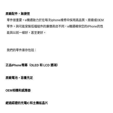
原廠配件，無捷徑
零件很重要。e機通致力於在每次iphone維修中採用高品質、原廠或OEM
零件。與可能安裝低檔組件的廉價商店不同，e機通確保您的iPhone的性
能與以前一樣好，甚至更好。
我們的零件庫存包括：
正品iPhone螢幕（OLED 和 LCD 選項）
原廠電池，容量充足
OEM相機和感應器
經過認證的充電IC和主機板晶片