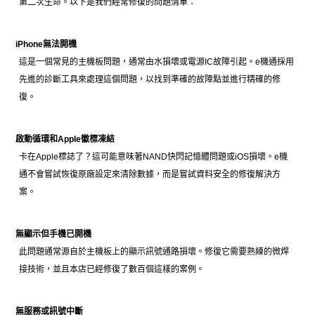
第二次生命。以下是我們經常修復的問題清單：
iPhone無法開機
這是一個常見的主機板問題，通常由水損壞或電源IC故障引起。e機通採用
先進的診斷工具來處理這個問題，以找到準確的故障點並進行精確的修
復。
啟動循環和Apple徽標凍結
卡在Apple標誌了？這可能意味著NAND快閃記憶體問題或iOS損壞。e機
通不會嘗試恢復原廠設定來清除數據，而是嘗試資料安全的修復解決方
案。
無顯示但手機已開機
此問題通常源自於主機板上的顯示訊號通路損壞。修復它需要熟練的微焊
接技術，並且本店已經修復了數百個這樣的案例。
無服務或訊號中斷