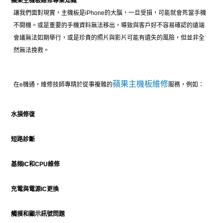
蘋果主機板維修專業知識
讓我們面對現實，主機板是iPhone的大腦，一旦受損，可能就會死當手機
不開機。或是重要的手機資料無法移出，導致與客戶好不容易確認的遠端
會議無法如期舉行，或是珍貴的照片與影片可能有遺失的風險，但並非全
然無法挽救。
蘋果主機板維修
在e機通，維修技師專精於從事複雜的
服務，例如：
水損修復
短路診斷
基頻IC和CPU維修
充電與電源IC更換
觸摸和顯示訊號問題