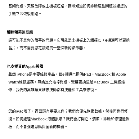
基頻問題、天線故障或主機板短路，團隊知道如何診斷這些問題並讓您的
手機立即恢復網路。
觸控螢幕無反應
這可能不是你的螢幕的問題。它可能是主機板上的觸控IC。e機通可以更換
晶片，而不需要您花錢購買一整個新的顯示器。
也支援其他Apple設備
雖然 iPhone是主要維修產品，但e機通也提供iPad、MacBook 和 Apple
Watch維修服務。無論是充電埠問題、螢幕更換還是MacBook 主機板維
修，我們的高雄蘋果維修技師都有技能和工具來修復。
您的iPad壞了，裡面還有重要文件？我們會優先恢復數據，然後再進行修
復。如何處理MacBook 液體損壞？我們會打開它，清潔、診斷和修理邏輯
板，而不會強迫您購買全新的機器。