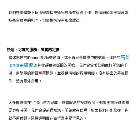
我們在顯微鏡下採用微焊接技術完成所有這些工作，修復細節水平與高端
技術實驗室的相同，但價格卻沒有那麼離譜。
快速、可靠的服務，誠實的定價
高雄
當你把你的iPhone送到e機通時，你不再只是排隊中的號碼。我們的
iphone維修
流程從評估診斷問題開始，我們會當著您的面打開您的手
機，用簡單的術語解釋問題，並提供清晰的費用明細。沒有秘密的幕後操
作，沒有意外費用。
大多數維修在1至3小時內完成，具體取決於複雜程度。如果主機板維修需
要更多時間，我們會提前通知您。問題就在這裡，如果我們不能修復，你
就不用付錢。這種透明度在該行業中是罕見的。