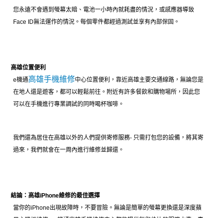
您永遠不會遇到螢幕太暗、電池一小時內就耗盡的情況，或感應器導致
Face ID無法運作的情況。每個零件都經過測試並享有內部保固。
高雄位置便利
高雄手機維修
e機通
中心位置便利，靠近高雄主要交通線路，無論您是
在地人還是遊客，都可以輕鬆前往。附近有許多餐飲和購物場所，因此您
可以在手機進行專業調試的同時喝杯咖啡。
我們還為居住在高雄以外的人們提供寄修服務- 只需打包您的設備，將其寄
過來，我們就會在一周內進行維修並歸還。
結論：高雄iPhone維修的最佳選擇
當你的iPhone出現故障時，不要冒險。無論是簡單的螢幕更換還是深度蘋