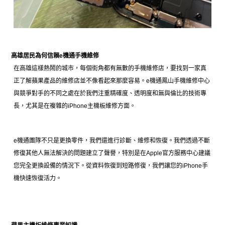
高雄居民為何信賴e機通手機維修
在高雄這樣熱鬧的城市，每個街角都有無數的手機維修店，要找到一家真
正了解蘋果產品的維修店並不像看起來那麼容易。e機通鳳山手機維修中心
與競爭對手的不同之處在於我們注重精確度、透明度和無與倫比的技術專
長，尤其是在複雜的iPhone主機板維修方面。
e機通團隊不只是更換零件，我們還進行診斷、維修和恢復。我們透過不斷
修復其他人無法解決的問題建立了聲譽，特別是在Apple官方服務中心建議
您完全更換設備的情況下。從資料恢復到短路修復，我們讓您的iPhone手
機快速恢復活力。