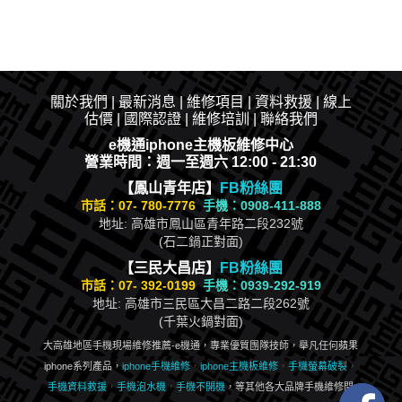
關於我們
|
最新消息
|​
維修項目
|
資料救援
|
線上
估價
|
國際認證
|
維修培訓
|
聯絡我們
e機通iphone主機板維修中心
營業時間：週一至週六 12:00 - 21:30
【鳳山青年店】
FB粉絲團
市話：
07- 780-7776
手機：0908-411-888
地址: 高雄市鳳山區青年路二段232號
(石二鍋正對面)
【三民大昌店】
FB粉絲團
市話：
07- 392-0199
手機：0939-292-919
地址: 高雄市三民區大昌二路二段262號
(千葉火鍋對面)
大高雄地區手機現場維修推薦-e機通，專業優質團隊技師，舉凡任何蘋果
iphone系列產品，
iphone手機維修
，
iphone主機板維修
，
手機螢幕破裂
，
手機資料救援
，
手機泡水機
，
手機不開機
，等其他各大品牌手機維修問