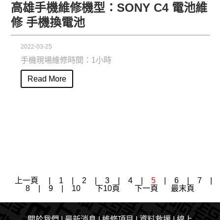
高雄手機維修機型：SONY C4 電池維
修 手機換電池
2022-03-25
手機現場維修時間：1小時
Read More
上一頁
|
1
|
2
|
3
|
4
|
5
|
6
|
7
|
8
|
9
|
10
下10頁
下一頁
最末頁
關於我們
|
最新消息
|​
維修項目
|
資料救援
|
線上