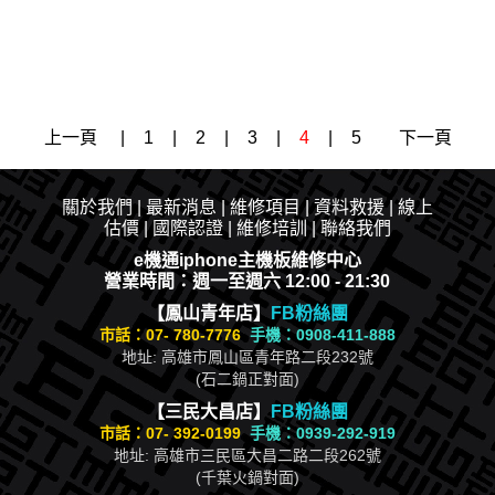
上一頁
|
1
|
2
|
3
|
4
|
5
下一頁
關於我們
|
最新消息
|​
維修項目
|
資料救援
|
線上
估價
|
國際認證
|
維修培訓
|
聯絡我們
e機通iphone主機板維修中心
營業時間：週一至週六 12:00 - 21:30
【鳳山青年店】
FB粉絲團
市話：
07- 780-7776
手機：0908-411-888
地址: 高雄市鳳山區青年路二段232號
(石二鍋正對面)
【三民大昌店】
FB粉絲團
市話：
07- 392-0199
手機：0939-292-919
地址: 高雄市三民區大昌二路二段262號
(千葉火鍋對面)