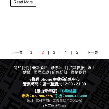
Read More
上一頁
1
|
2
|
3
|
4
|
5
下一頁
關於我們
|
最新消息
|​
維修項目
|
資料救援
|
線上
估價
|
國際認證
|
維修培訓
|
聯絡我們
e機通iphone主機板維修中心
營業時間：週一至週六 12:00 - 21:30
【鳳山青年店】
FB粉絲團
市話：
07- 780-7776
手機：0908-411-888
地址: 高雄市鳳山區青年路二段232號
(石二鍋正對面)